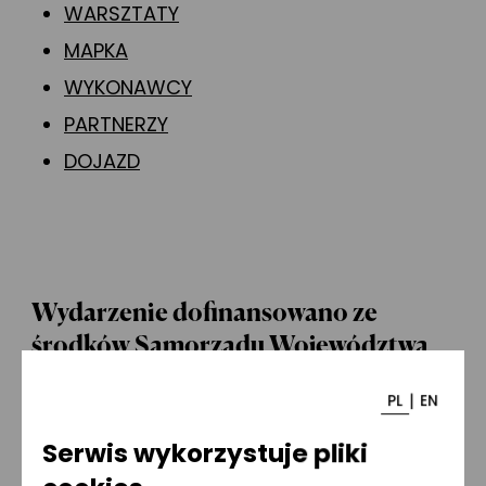
WARSZTATY
MAPKA
WYKONAWCY
PARTNERZY
DOJAZD
Wydarzenie dofinansowano ze
środków Samorządu Województwa
Mazowieckiego
|
PL
EN
Serwis wykorzystuje pliki