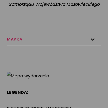
Samorządu Województwa Mazowieckiego
PIKNIK
HARMONOGRAM
STREFA DZIECKA
WARSZTATY
MAPKA
WYKONAWCY
PARTNERZY
DOJAZD
LEGENDA: