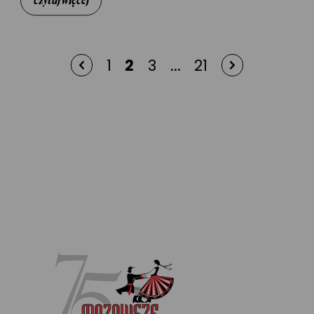
czytaj więcej
1
2
3
...
21
Stopka
serwisu