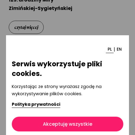
Zimińskiej-Sygietyńskiej
czytaj więcej
|
PL
EN
Serwis wykorzystuje pliki
18.02.2026
cookies.
"Kolory" 2026 r.
Korzystając ze strony wyrażasz zgodę na
wykorzystywanie plików cookies.
Polityka prywatności
czytaj więcej
Akceptuję wszystkie