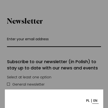
Newsletter
Enter your email address
Subscribe to our newsletter (in Polish) to
stay up to date with our news and events
Select at least one option
General newsletter
Artistic and educational events
For business
|
PL
EN
Information for tourists and organised