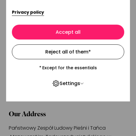
groups
Privacy policy
Zgadzam się na przetwarzanie moich
Accept all
danych. Akceptuję
politykę prywatności
serwisu (obowiązkowe).
Reject all of them
*
*
Except for the essentials
Subscribe
Settings
Our Address
Państwowy Zespół Ludowy Pieśni i Tańca