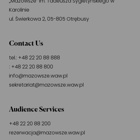
„Mazowsze” im. Tadeusza Sygietyńskiego w
Karolinie
ul. Świerkowa 2, 05-805 Otrębusy
Contact Us
tel.:
+48 22 20 88 888
:
+48 22 20 88 800
info@mazowsze.waw.pl
sekretariat@mazowsze.waw.pl
Audience Services
+48 22 20 88 200
rezerwacja@mazowsze.waw.pl