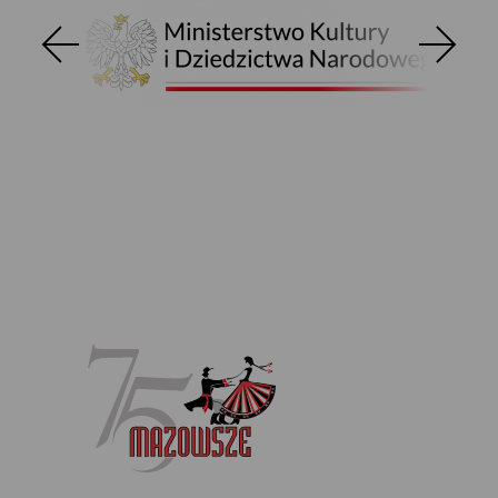
ponadczasowe hity Kombii. A to wszystko
okraszone feerią barw słynnych na całym
świecie kostiumów „Mazowsza” i tańcem
mazowszańskiego baletu!
To koncert wyjątkowy dla wyjątkowej
Publiczności!
Stopka
serwisu