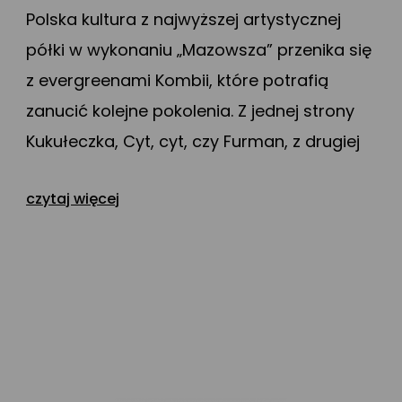
Polska kultura z najwyższej artystycznej
półki w wykonaniu „Mazowsza” przenika się
z evergreenami Kombii, które potrafią
zanucić kolejne pokolenia. Z jednej strony
Kukułeczka, Cyt, cyt, czy Furman, z drugiej
Black & White, Pokolenie czy Słodkiego
czytaj więcej
miłego życia - nie starzejące się utwory
obu zespołów rozgrzewają Publiczność.
Atmosferę dodatkowo podgrzewa
Grzegorz Skawiński, śpiewając
mazowszańskie piosenki, a artyści
„Mazowsza”, pod dyrekcję maestro Jacka
Bonieckiego, grają i śpiewają