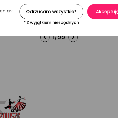
enia
Odrzucam wszystkie
*
Akceptuję
*
Z wyjątkiem niezbędnych
1
/
55