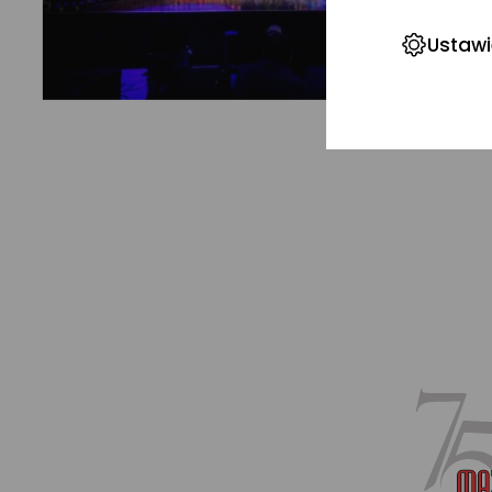
Ustawi
Stopka
serwisu