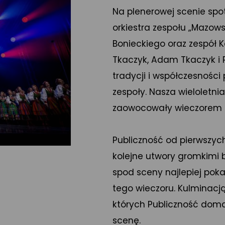
Na plenerowej scenie spot
orkiestra zespołu „Mazow
Bonieckiego oraz zespół 
Tkaczyk, Adam Tkaczyk i 
tradycji i współczesności 
zespoły. Nasza wieloletni
zaowocowały wieczorem pe
Publiczność od pierwszyc
kolejne utwory gromkimi 
spod sceny najlepiej pok
tego wieczoru. Kulminacją
których Publiczność doma
scenę.