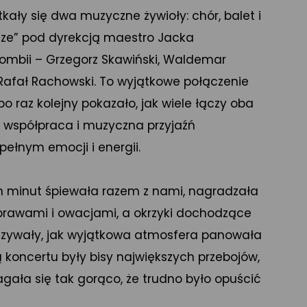
kały się dwa muzyczne żywioły: chór, balet i
sze” pod dyrekcją maestro Jacka
Kombii – Grzegorz Skawiński, Waldemar
Rafał Rachowski. To wyjątkowe połączenie
po raz kolejny pokazało, jak wiele łączy oba
a współpraca i muzyczna przyjaźń
łnym emocji i energii.
h minut śpiewała razem z nami, nagradzała
brawami i owacjami, a okrzyki dochodzące
azywały, jak wyjątkowa atmosfera panowała
 koncertu były bisy największych przebojów,
gała się tak gorąco, że trudno było opuścić