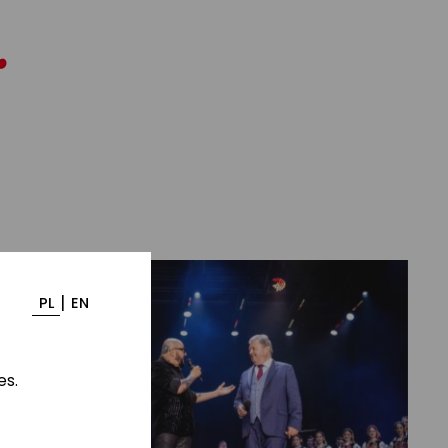
|
PL
EN
es.