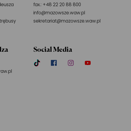
deusza
fax.:
+48 22 20 88 800
e
info@mazowsze.waw.pl
Otrębusy
sekretariat@mazowsze.waw.pl
dza
Social Media
aw.pl