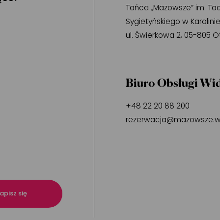
Tańca „Mazowsze” im. Ta
Sygietyńskiego w Karolini
ul. Świerkowa 2, 05-805 
Biuro Obsługi Wi
+48 22 20 88 200
rezerwacja@mazowsze.w
apisz się