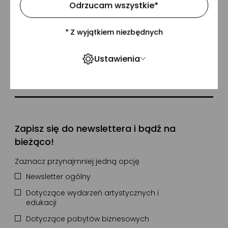
Odrzucam wszystkie
*
*
Z wyjątkiem niezbędnych
Newsletter
Ustawienia
Wpisz swój adres email
Zapisz się do newslettera i bądź na
bieżąco!
Zaznacz przynajmniej jedną opcję
Newsletter ogólny
Dotyczące wydarzeń artystycznych i
edukacji
Dotyczące pobytów biznesowych