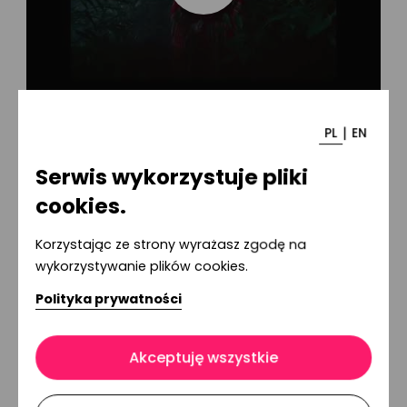
|
PL
EN
Serwis wykorzystuje pliki
cookies.
Korzystając ze strony wyrażasz zgodę na
wykorzystywanie plików cookies.
Polityka prywatności
Stopka
serwisu
Akceptuję wszystkie