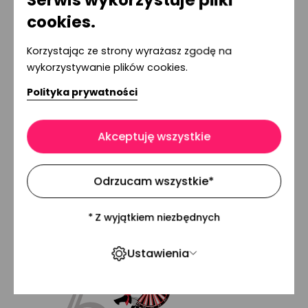
Serwis wykorzystuje pliki
cookies.
Korzystając ze strony wyrażasz zgodę na
wykorzystywanie plików cookies.
Polityka prywatności
1
/
44
Akceptuję wszystkie
Odrzucam wszystkie
*
*
Z wyjątkiem niezbędnych
Ustawienia
Stopka
serwisu