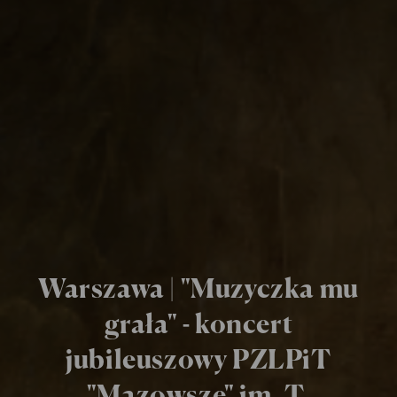
Warszawa | "Muzyczka mu
grała" - koncert
jubileuszowy PZLPiT
"Mazowsze" im. T.