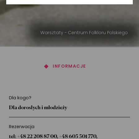
Warsztaty - Centrum Folkloru Polskiego
INFORMACJE
Informacje
Dla kogo?
Dla dorosłych i młodzieży
Rezerwacja
tel: +48 22 208 87 00, +48 605 501 770,